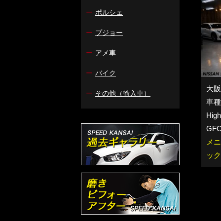
ー
ポルシェ
ー
プジョー
ー
アメ車
ー
バイク
大阪
ー
その他（輸入車）
車種
Hig
GFC
メニ
ック