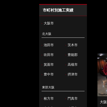
市町村別施工実績
-
大阪市
北大阪
-
池田市
-
茨木市
-
吹田市
-
豊能郡
-
箕面市
-
高槻市
-
豊中市
-
摂津市
東部大阪
-
枚方市
-
門真市
大阪