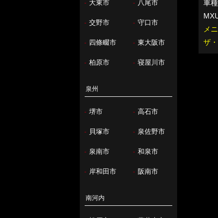
-
大東市
-
八尾市
車種：
MXU
-
交野市
-
守口市
メニ
ザ・
-
四條畷市
-
東大阪市
-
柏原市
-
寝屋川市
泉州
-
堺市
-
高石市
-
貝塚市
-
泉佐野市
-
泉南市
-
和泉市
-
岸和田市
-
阪南市
南河内