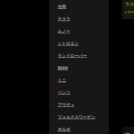
ラス
ー
光岡
パー
ー
テスラ
ー
ルノー
ー
シトロエン
ー
ランドローバー
ー
BMW
ー
ミニ
ー
ベンツ
ー
アウディ
ー
フォルクスワーゲン
ー
ボルボ