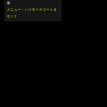
車
メニュー：ハイモースコート＆
セット