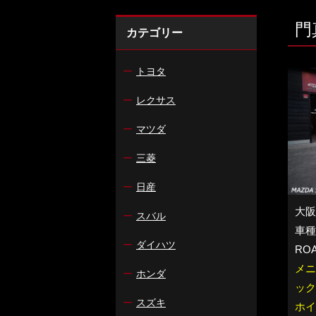
門
カテゴリー
ー
トヨタ
ー
レクサス
ー
マツダ
ー
三菱
ー
日産
大阪
ー
スバル
車種：
ー
ダイハツ
RO
メニ
ー
ホンダ
ック
ー
スズキ
ホイ