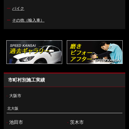
ー
バイク
ー
その他（輸入車）
市町村別施工実績
-
大阪市
北大阪
-
池田市
-
茨木市