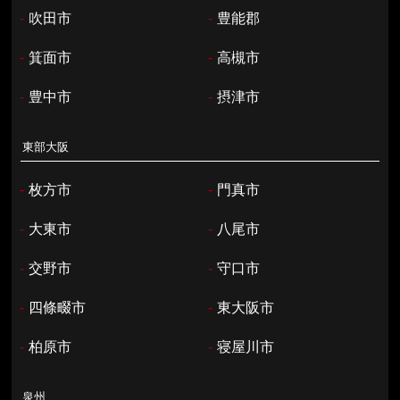
-
吹田市
-
豊能郡
-
箕面市
-
高槻市
-
豊中市
-
摂津市
東部大阪
-
枚方市
-
門真市
-
大東市
-
八尾市
-
交野市
-
守口市
-
四條畷市
-
東大阪市
-
柏原市
-
寝屋川市
泉州