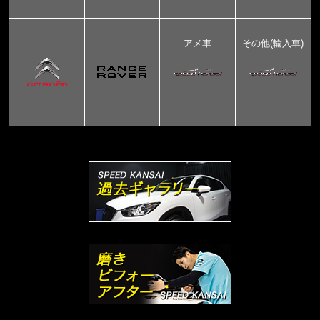
アメ車
その他(輸入車)