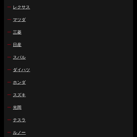
ー
レクサス
ー
マツダ
ー
三菱
ー
日産
ー
スバル
ー
ダイハツ
ー
ホンダ
ー
スズキ
ー
光岡
ー
テスラ
ー
ルノー