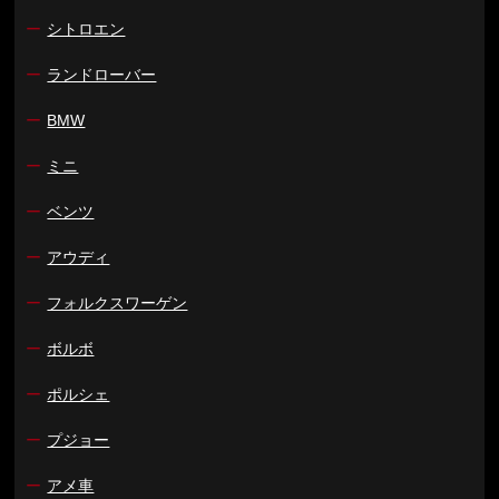
ー
シトロエン
ー
ランドローバー
ー
BMW
ー
ミニ
ー
ベンツ
ー
アウディ
ー
フォルクスワーゲン
ー
ボルボ
ー
ポルシェ
ー
プジョー
ー
アメ車