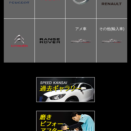
アメ車
その他(輸入車)