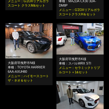
メニュー：G'ZOXリアルガラ
車種：MAZDA CX30 3DA-
スコート クラスM&セット
DM8P
メニュー：G'ZOXリアルガラ
スコートクラスH＆セット
大阪府羽曳野市K様
大阪府羽曳野市N様
車種：スバルWRX STI
車種：TOYOTA HARRIER
メニュー：セラミックトリプ
6AA-AXUH80
ルコート＋1&セット
メニュー：ハイモースコート
ザ・ネオ＆セット