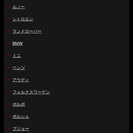
ー
ルノー
ー
シトロエン
ー
ランドローバー
ー
BMW
ー
ミニ
ー
ベンツ
ー
アウディ
ー
フォルクスワーゲン
ー
ボルボ
ー
ポルシェ
ー
プジョー