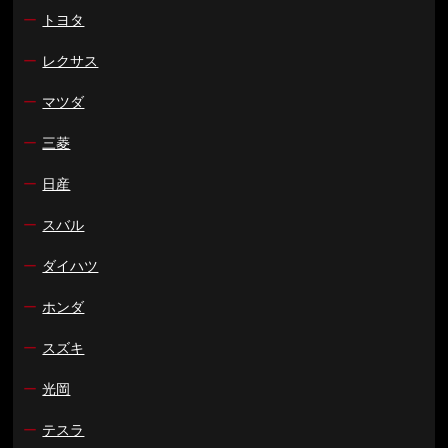
ー
トヨタ
ー
レクサス
ー
マツダ
ー
三菱
ー
日産
ー
スバル
ー
ダイハツ
ー
ホンダ
ー
スズキ
ー
光岡
ー
テスラ