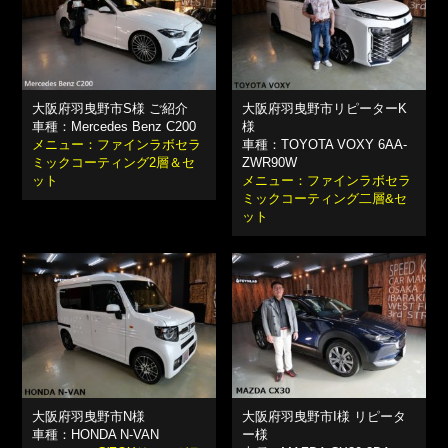
大阪府羽曳野市S様 ご紹介
大阪府羽曳野市リピーターK
車種：Mercedes Benz C200
様
メニュー：ファインラボセラ
車種：TOYOTA VOXY 6AA-
ミックコーティング2層＆セ
ZWR90W
ット
メニュー：ファインラボセラ
ミックコーティング二層&セ
ット
大阪府羽曳野市N様
大阪府羽曳野市I様 リピータ
車種：HONDA N-VAN
ー様