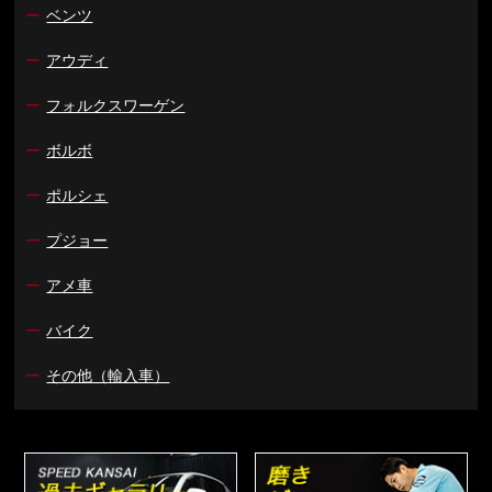
ー
ベンツ
ー
アウディ
ー
フォルクスワーゲン
ー
ボルボ
ー
ポルシェ
ー
プジョー
ー
アメ車
ー
バイク
ー
その他（輸入車）