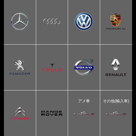
アメ車
その他(輸入車)