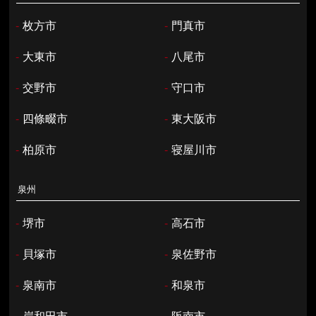
-
枚方市
-
門真市
-
大東市
-
八尾市
-
交野市
-
守口市
-
四條畷市
-
東大阪市
-
柏原市
-
寝屋川市
泉州
-
堺市
-
高石市
-
貝塚市
-
泉佐野市
-
泉南市
-
和泉市