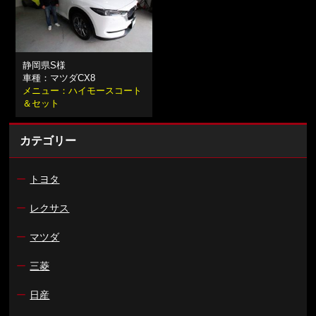
静岡県S様
車種：マツダCX8
メニュー：ハイモースコート
＆セット
カテゴリー
ー
トヨタ
ー
レクサス
ー
マツダ
ー
三菱
ー
日産