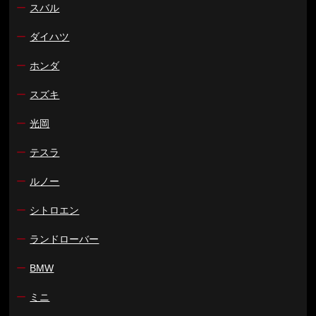
ー
スバル
ー
ダイハツ
ー
ホンダ
ー
スズキ
ー
光岡
ー
テスラ
ー
ルノー
ー
シトロエン
ー
ランドローバー
ー
BMW
ー
ミニ