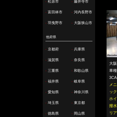
-
松原市
-
藤井寺市
-
富田林市
-
河内長野市
-
羽曳野市
-
大阪狭山市
他府県
-
京都府
-
兵庫県
-
滋賀県
-
奈良県
大阪
車種：
-
三重県
-
和歌山県
3CA
-
福井県
-
岐阜県
メニ
ック
-
愛知県
-
神奈川県
ホイ
-
埼玉県
-
東京都
撥水
リア
-
徳島県
-
岡山県