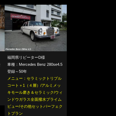
福岡県リピーターD様
登
車種：Mercedes Benz 280se4.5
登録～50年
メニュー：セラミックトリプル
イ
コート＋1（４層）/アルミメッ
ェ
キモール磨き＆セラミック/ウィ
ンドウガラス全面撥水プライム
ビュー/その他セットパーフェク
トプラン