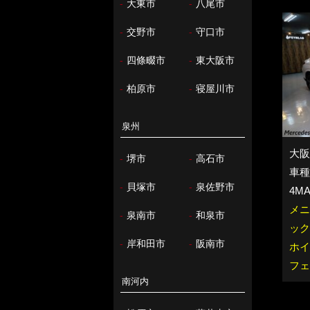
-
大東市
-
八尾市
-
交野市
-
守口市
-
四條畷市
-
東大阪市
-
柏原市
-
寝屋川市
泉州
大阪
-
堺市
-
高石市
車種：
-
貝塚市
-
泉佐野市
4MA
メニ
-
泉南市
-
和泉市
ック
-
岸和田市
-
阪南市
ホイ
フェ
南河内