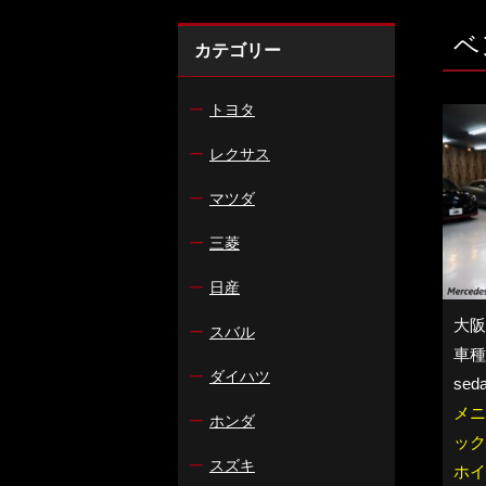
ベ
カテゴリー
ー
トヨタ
ー
レクサス
ー
マツダ
ー
三菱
ー
日産
大阪
ー
スバル
車種：
ー
ダイハツ
se
メニ
ー
ホンダ
ック
ー
スズキ
ホイ