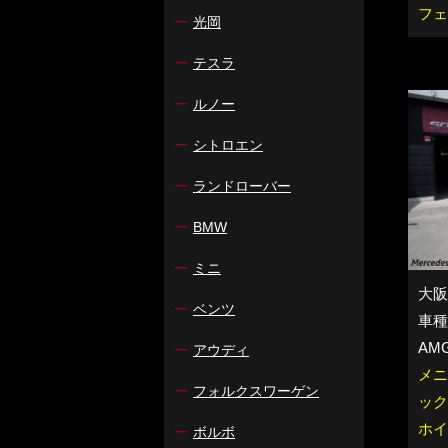
フェ
ー
光岡
ー
テスラ
ー
ルノー
ー
シトロエン
ー
ランドローバー
ー
BMW
ー
ミニ
大阪
ー
ベンツ
車種：
AM
ー
アウディ
メニ
ー
フォルクスワーゲン
ック
ホイ
ー
ボルボ