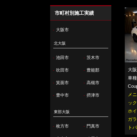
市町村別施工実績
-
大阪市
北大阪
-
池田市
-
茨木市
大阪
-
吹田市
-
豊能郡
車種：
-
箕面市
-
高槻市
Cou
メニ
-
豊中市
-
摂津市
ック
ホイ
東部大阪
ガラ
-
枚方市
-
門真市
トパ