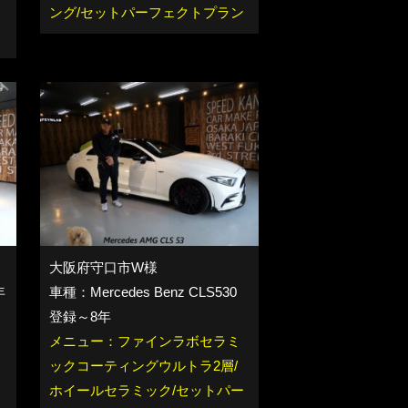
フ
ング/セットパーフェクトプラン
大阪府守口市W様
年
車種：Mercedes Benz CLS530
登録～8年
メニュー：ファインラボセラミ
イ
ックコーティングウルトラ2層/
ェ
ホイールセラミック/セットパー