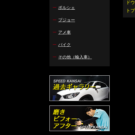
ドウ
ー
ポルシェ
トプ
ー
プジョー
ー
アメ車
ー
バイク
ー
その他（輸入車）