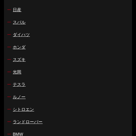
ー
日産
ー
スバル
ー
ダイハツ
ー
ホンダ
ー
スズキ
ー
光岡
ー
テスラ
ー
ルノー
ー
シトロエン
ー
ランドローバー
ー
BMW