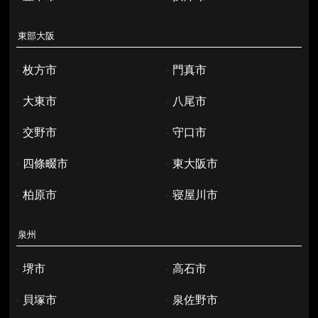
東部大阪
-
枚方市
-
門真市
-
大東市
-
八尾市
-
交野市
-
守口市
-
四條畷市
-
東大阪市
-
柏原市
-
寝屋川市
泉州
-
堺市
-
高石市
-
貝塚市
-
泉佐野市