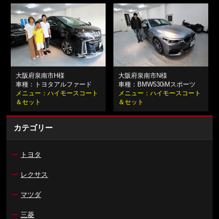
大阪府泉南市H様
大阪府泉南市N様
車種：トヨタアルファード
車種：BMW530iMスポーツ
メニュー：ハイモースコート
メニュー：ハイモースコート
＆セット
＆セット
カテゴリー
ー
トヨタ
ー
レクサス
ー
マツダ
ー
三菱