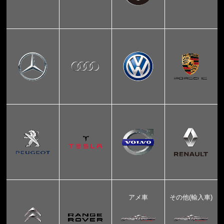
アメ車
その他(輸入車)