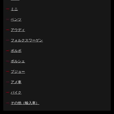
ー
ミニ
ー
ベンツ
ー
アウディ
ー
フォルクスワーゲン
ー
ボルボ
ー
ポルシェ
ー
プジョー
ー
アメ車
ー
バイク
ー
その他（輸入車）