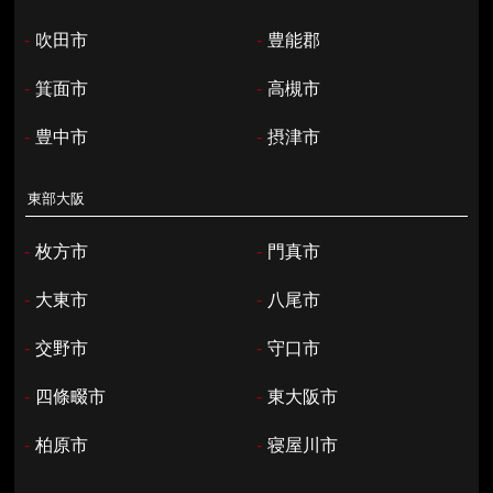
-
吹田市
-
豊能郡
-
箕面市
-
高槻市
-
豊中市
-
摂津市
東部大阪
-
枚方市
-
門真市
-
大東市
-
八尾市
-
交野市
-
守口市
-
四條畷市
-
東大阪市
-
柏原市
-
寝屋川市