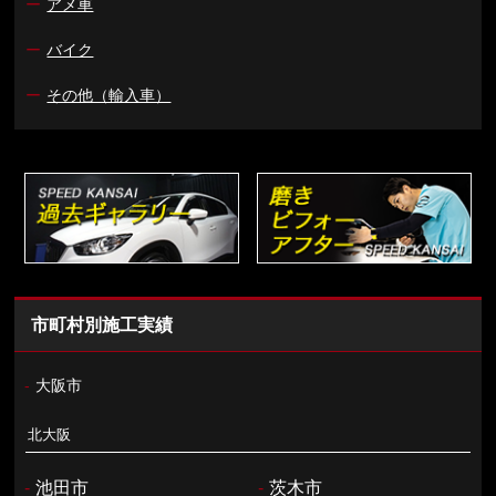
ー
アメ車
ー
バイク
ー
その他（輸入車）
市町村別施工実績
-
大阪市
北大阪
-
池田市
-
茨木市