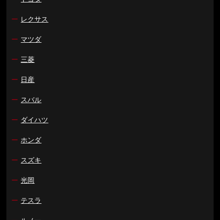
ー
レクサス
ー
マツダ
ー
三菱
ー
日産
ー
スバル
ー
ダイハツ
ー
ホンダ
ー
スズキ
ー
光岡
ー
テスラ