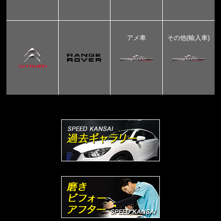
アメ車
その他(輸入車)