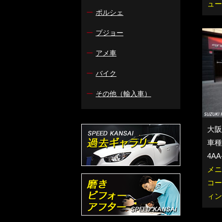
ュー
ー
ポルシェ
ー
プジョー
ー
アメ車
ー
バイク
ー
その他（輸入車）
大阪
車種：
4AA
メニ
コー
ィン