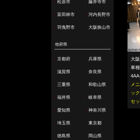
-
松原市
-
藤井寺市
-
富田林市
-
河内長野市
-
羽曳野市
-
大阪狭山市
他府県
-
京都府
-
兵庫県
大阪
車種：
-
滋賀県
-
奈良県
4AA
メニ
-
三重県
-
和歌山県
ック
-
福井県
-
岐阜県
セッ
-
愛知県
-
神奈川県
-
埼玉県
-
東京都
-
徳島県
-
岡山県