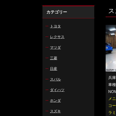
ス
カテゴリー
ー
トヨタ
ー
レクサス
ー
マツダ
ー
三菱
ー
日産
兵庫
ー
スバル
車種：
ー
ダイハツ
NO
メニ
ー
ホンダ
コー
ー
スズキ
ラミ