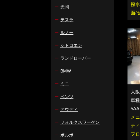
撥水
ー
光岡
面/
ー
テスラ
ー
ルノー
ー
シトロエン
ー
ランドローバー
ー
BMW
ー
ミニ
大阪
ー
ベンツ
車種：
5AA
ー
アウディ
メニ
ー
フォルクスワーゲン
ティ
フロ
ー
ボルボ