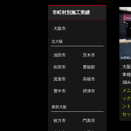
市町村別施工実績
-
大阪市
北大阪
-
池田市
-
茨木市
大阪
-
吹田市
-
豊能郡
車種：
-
箕面市
-
高槻市
3BA
メニ
-
豊中市
-
摂津市
ック
ント
東部大阪
セッ
-
枚方市
-
門真市