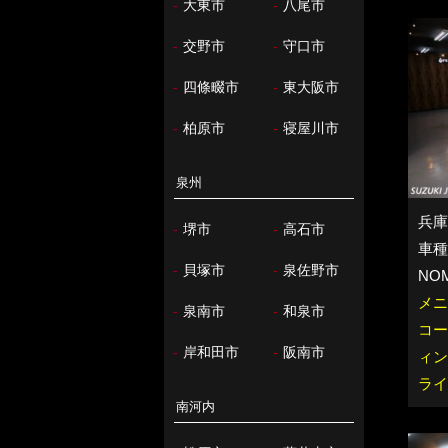
-
大東市
-
八尾市
-
交野市
-
守口市
-
四條畷市
-
東大阪市
-
柏原市
-
寝屋川市
泉州
兵庫
-
堺市
-
高石市
車種：
-
貝塚市
-
泉佐野市
NOM
メニ
-
泉南市
-
和泉市
コー
-
岸和田市
-
阪南市
ィン
ライ
南河内