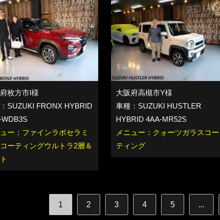
府枚方市I様
大阪府高槻市Y様
SUZUKI FRONX HYBRID
車種：SUZUKI HUSTLER
-WDB3S
HYBRID 4AA-MR52S
ュー：ファインラボセラミ
メニュー：クォーツガラスコー
コーティングウルトラ2層＆
ティング
ト
1
2
3
4
5
...