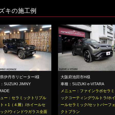
ズキの施工例
県伊丹市リピーターI様
大阪府池田市H様
SUZUKI JIMNY
車種：SUZUKI e-VITARA
MADE
メニュー：ファインラボセラミ
ュー：セラミックトリプル
ックコーティングウルトラ/ホ
ト＋1（４層）/ホイールセ
ールセラミック/セットパーフ
ック/ウィンドウガラス全面
クトプラン