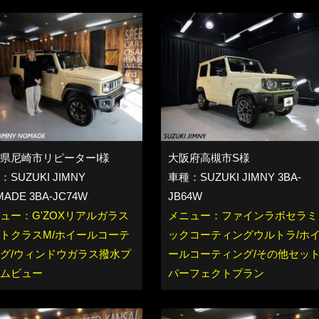
県尼崎市リピーターI様
大阪府高槻市S様
SUZUKI JIMNY
車種：SUZUKI JIMNY 3BA-
ADE 3BA-JC74W
JB64W
ュー：G'ZOXリアルガラス
メニュー：ファインラボセラミ
トクラスM/ホイールコーテ
ックコーティングウルトラ/ホ
グ/ウィンドウガラス撥水プ
ールコーティング/その他セッ
ムビュー
パーフェクトプラン