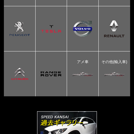
アメ車
その他(輸入車)