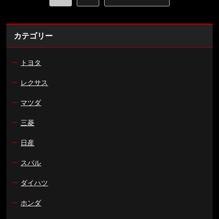
カテゴリー
ー
トヨタ
ー
レクサス
ー
マツダ
ー
三菱
ー
日産
ー
スバル
ー
ダイハツ
ー
ホンダ