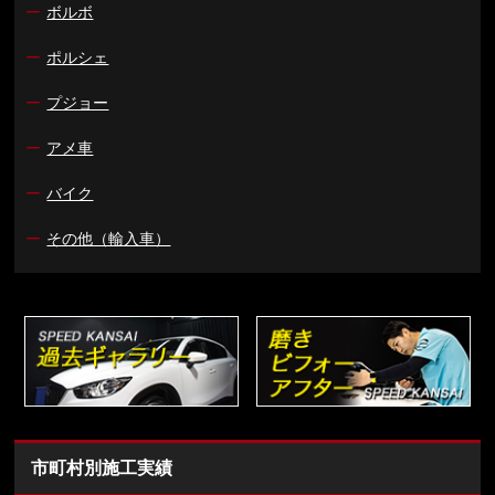
ー
ボルボ
ー
ポルシェ
ー
プジョー
ー
アメ車
ー
バイク
ー
その他（輸入車）
市町村別施工実績