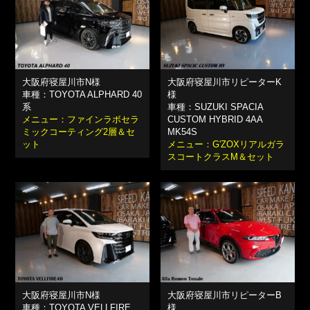
大阪府寝屋川市N様
大阪府寝屋川市リピーターK
車種：TOYOTA ALPHARD 40
様
系
車種：SUZUKI SPACIA
メニュー：ファインラボセラ
CUSTOM HYBRID 4AA
ミックコーティング2層＆セ
MK54S
ット
メニュー：G'ZOXリアルガラ
スコートクラスM＆セット
大阪府寝屋川市N様
大阪府寝屋川市リピーターB
車種：TOYOTA VELLFIRE
様