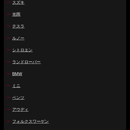
ー
スズキ
ー
光岡
ー
テスラ
ー
ルノー
ー
シトロエン
ー
ランドローバー
ー
BMW
ー
ミニ
ー
ベンツ
ー
アウディ
ー
フォルクスワーゲン