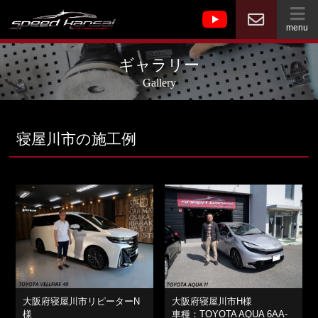
menu
ギャラリー
Gallery
寝屋川市の施工例
大阪府寝屋川市リピーターN
大阪府寝屋川市H様
様
車種：TOYOTA AQUA 6AA-