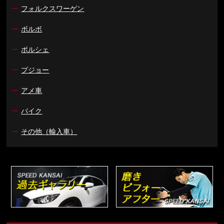
ー
フォルクスワーゲン
ー
ボルボ
ー
ポルシェ
ー
プジョー
ー
アメ車
ー
バイク
ー
その他（輸入車）