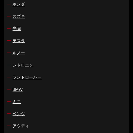
ー
ホンダ
ー
スズキ
ー
光岡
ー
テスラ
ー
ルノー
ー
シトロエン
ー
ランドローバー
ー
BMW
ー
ミニ
ー
ベンツ
ー
アウディ