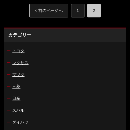
< 前のページへ
1
2
カテゴリー
ー
トヨタ
ー
レクサス
ー
マツダ
ー
三菱
ー
日産
ー
スバル
ー
ダイハツ