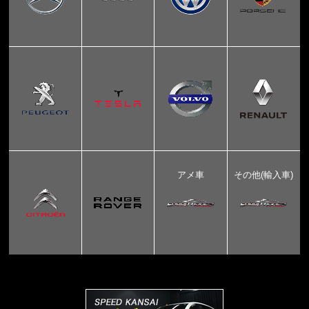
アメ車
その他(輸入車)