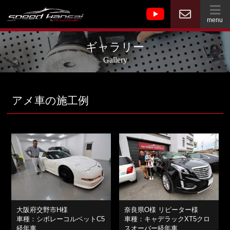
menu
ギャラリー
Gallery
アメ車の施工例
大阪府交野市H様
奈良県O様 リピーター様
車種：シボレーコルベットC5
車種：キャデラックXT5クロ
経年車
スオーバー経年車