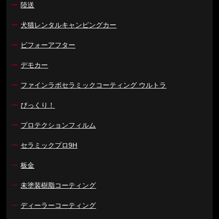
ー
陸送
ー
犬猫レンタルキャンピングカー
ー
ビフォーアフター
ー
デモカー
ー
ファインラボセラミックコーティング ウルトラ
ー
びっくり！
ー
プロテクションフィルム
ー
セラミックプロ9H
ー
板金
ー
未塗装樹脂コーティング
ー
ディーラーコーティング