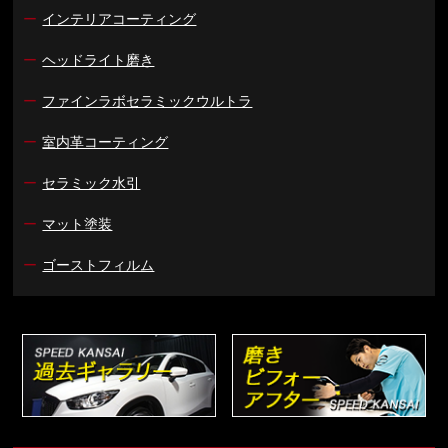
ー
インテリアコーティング
ー
ヘッドライト磨き
ー
ファインラボセラミックウルトラ
ー
室内革コーティング
ー
セラミック水引
ー
マット塗装
ー
ゴーストフィルム