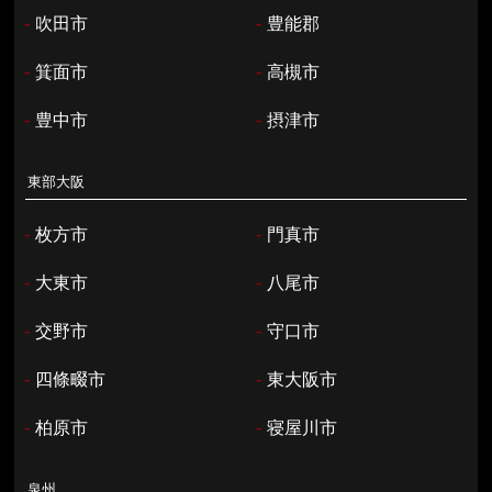
-
吹田市
-
豊能郡
-
箕面市
-
高槻市
-
豊中市
-
摂津市
東部大阪
-
枚方市
-
門真市
-
大東市
-
八尾市
-
交野市
-
守口市
-
四條畷市
-
東大阪市
-
柏原市
-
寝屋川市
泉州