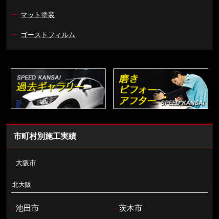
ー
マット塗装
ー
ゴーストフィルム
市町村別施工実績
-
大阪市
北大阪
-
池田市
-
茨木市