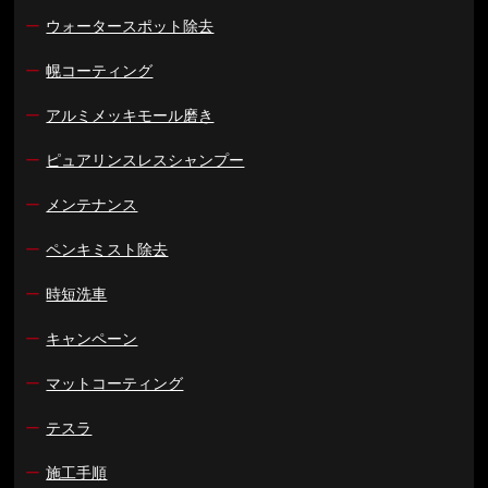
ー
ウォータースポット除去
ー
幌コーティング
ー
アルミメッキモール磨き
ー
ピュアリンスレスシャンプー
ー
メンテナンス
ー
ペンキミスト除去
ー
時短洗車
ー
キャンペーン
ー
マットコーティング
ー
テスラ
ー
施工手順