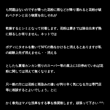
ら問題はないのですが乗った花粉に雨などが降り濡れると花粉が破
れペクチンと云う物質を出しそれが
乾燥するとシミとなって付着します。花粉は磨きでは除去出来ず熱
に頼るしか有りません。ネットでは
ボディにタオルを敷いて50℃の熱をかけると消えるとありますが私
の経験上先ず消えません・・消える
としたら夏場カンカン照りのスーパー等の屋上に1日停めていれば花
粉に関しては消えて無くなります。
只一般の方には花粉と雨染みの違いが判り辛く気になる方は専門店
等に相談するとよいでしょう。とに
かく春先はマメな洗車をする事を推奨致します。頑張って下さい ^^: