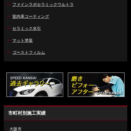
ー
ファインラボセラミックウルトラ
ー
室内革コーティング
ー
セラミック水引
ー
マット塗装
ー
ゴーストフィルム
市町村別施工実績
-
大阪市