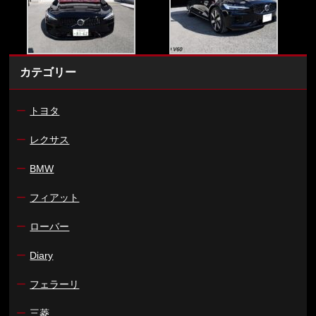
カテゴリー
ー
トヨタ
ー
レクサス
ー
BMW
ー
フィアット
ー
ローバー
ー
Diary
ー
フェラーリ
ー
三菱