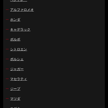
ー
アルファロメオ
ー
ホンダ
ー
キャデラック
ー
ボルボ
ー
シトロエン
ー
ポルシェ
ー
ジャガー
ー
マセラティ
ー
ジープ
ー
マツダ