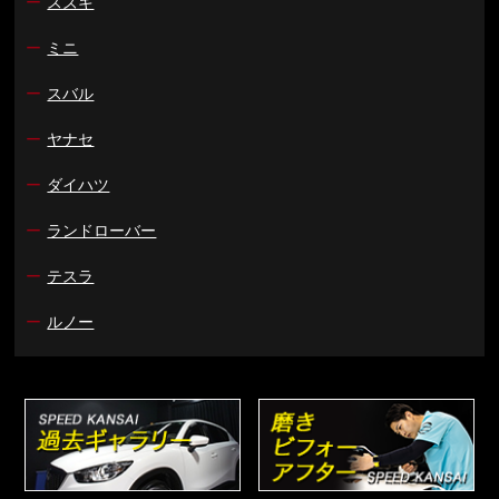
ー
スズキ
ー
ミニ
ー
スバル
ー
ヤナセ
ー
ダイハツ
ー
ランドローバー
ー
テスラ
ー
ルノー