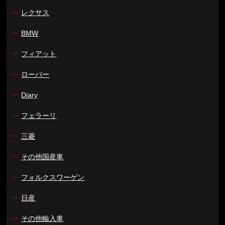
ー
レクサス
ー
BMW
ー
フィアット
ー
ローバー
ー
Diary
ー
フェラーリ
ー
三菱
ー
その他国産車
ー
フォルクスワーゲン
ー
日産
ー
その他輸入車