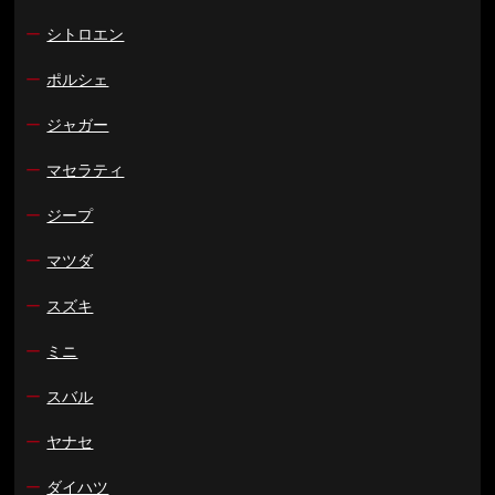
ー
シトロエン
ー
ポルシェ
ー
ジャガー
ー
マセラティ
ー
ジープ
ー
マツダ
ー
スズキ
ー
ミニ
ー
スバル
ー
ヤナセ
ー
ダイハツ