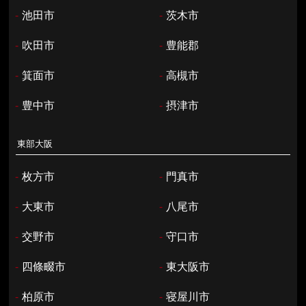
-
池田市
-
茨木市
-
吹田市
-
豊能郡
-
箕面市
-
高槻市
-
豊中市
-
摂津市
東部大阪
-
枚方市
-
門真市
-
大東市
-
八尾市
-
交野市
-
守口市
-
四條畷市
-
東大阪市
-
柏原市
-
寝屋川市