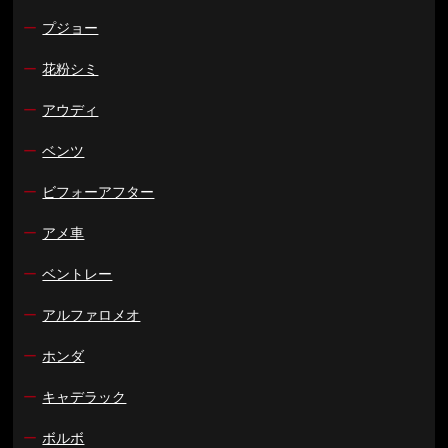
ー
プジョー
ー
花粉シミ
ー
アウディ
ー
ベンツ
ー
ビフォーアフター
ー
アメ車
ー
ベントレー
ー
アルファロメオ
ー
ホンダ
ー
キャデラック
ー
ボルボ