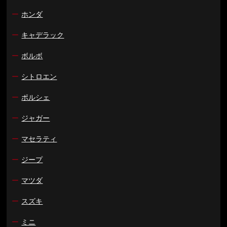
ー
ホンダ
ー
キャデラック
ー
ボルボ
ー
シトロエン
ー
ポルシェ
ー
ジャガー
ー
マセラティ
ー
ジープ
ー
マツダ
ー
スズキ
ー
ミニ