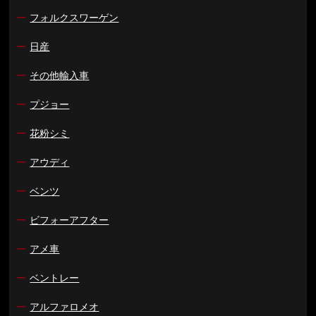
ー
フォルクスワーゲン
ー
日産
ー
その他輸入車
ー
プジョー
ー
花粉シミ
ー
アウディ
ー
ベンツ
ー
ビフォーアフター
ー
アメ車
ー
ベントレー
ー
アルファロメオ