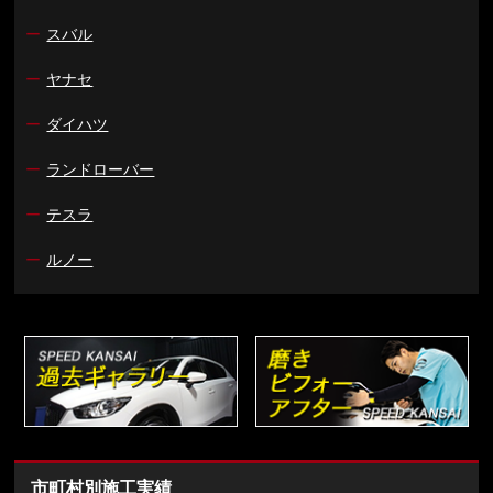
ー
スバル
ー
ヤナセ
ー
ダイハツ
ー
ランドローバー
ー
テスラ
ー
ルノー
市町村別施工実績