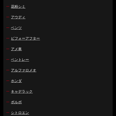
ー
花粉シミ
ー
アウディ
ー
ベンツ
ー
ビフォーアフター
ー
アメ車
ー
ベントレー
ー
アルファロメオ
ー
ホンダ
ー
キャデラック
ー
ボルボ
ー
シトロエン