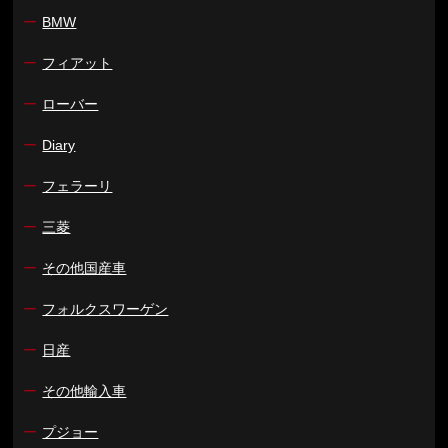
ー
BMW
ー
フィアット
ー
ローバー
ー
Diary
ー
フェラーリ
ー
三菱
ー
その他国産車
ー
フォルクスワーゲン
ー
日産
ー
その他輸入車
ー
プジョー