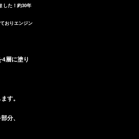
した！約30年
れておりエンジン
を4層に塗り
します。
キ部分、
。