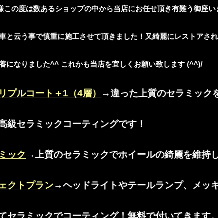
様この度は数あるショップの中から当店にお任せ頂き有難う御座いま
車と云う事で慎重に施工させて頂きました！又綺麗にレストアさ
になりました^^ これかも当店を宜しくお願い致します (^^)/
リプルコート＋1（4層）
→違った上質のセラミック
高級セラミックコーティングです！
ミック
→上質のセラミックでホイールの綺麗を維持
ェクトプラン
→ヘッドライトやテールランプ、メッ
てセラミックでコーティング！無料で付いてきます