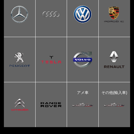
アメ車
その他(輸入車)