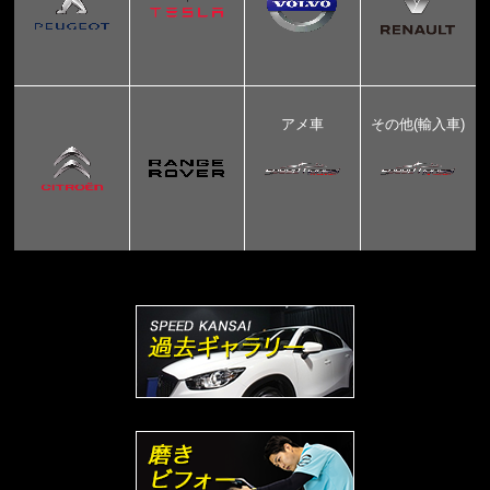
アメ車
その他(輸入車)