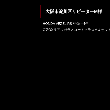
大阪市淀川区リピーターM様
HONDA VEZEL RS 登録～4年
G'ZOXリアルガラスコートクラスM＆セッ