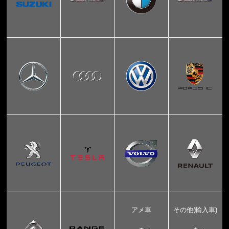
アメ車
その他(輸入車)