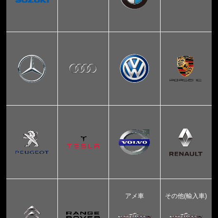
アメ車
その他(輸入車)