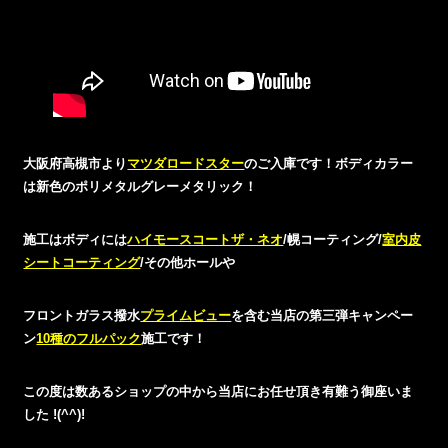
大阪府高槻市より
マツダロードスター
のご入庫です！ボディカラー
は新色のポリメタルグレーメタリック！
施工はボディには
ハイモースコートザ・ネオ
/幌コーティング/
室内皮
シートコーティング
/その他ホールや
フロントガラス撥水
プライムビュー
を含む当店の第三弾キャンペー
ン
10種のフルパック
施工です！
この度は数あるショップの中から当店にお任せ頂き有難う御座いま
した !(^^)!