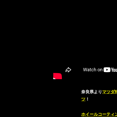
奈良県より
マツダR
ツ
！
ホイールコーティ