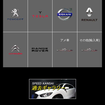
アメ車
その他(輸入車)