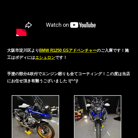
大阪市淀川区より
BMW R1250 GSアドベンチャー
のご入庫です！施
工はボディには
エシュロン
です！
手塗の部分&吹付でエンジン廻りも全てコーティング！この度は当店
にお任せ頂き有難うございました !(^^)!