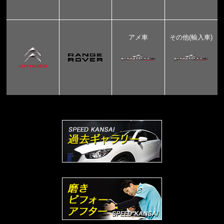
アメ車
その他(輸入車)