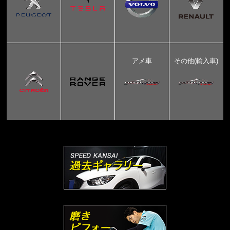
アメ車
その他(輸入車)