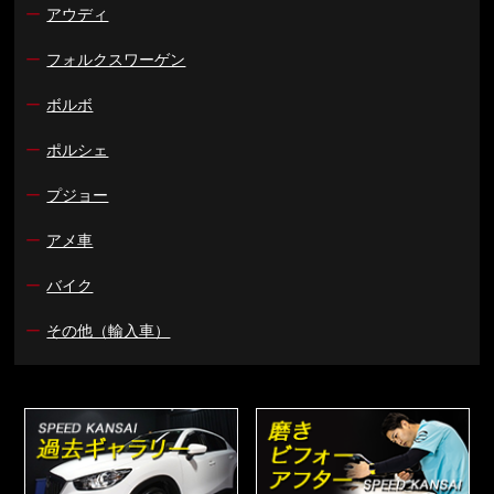
ー
アウディ
ー
フォルクスワーゲン
ー
ボルボ
ー
ポルシェ
ー
プジョー
ー
アメ車
ー
バイク
ー
その他（輸入車）