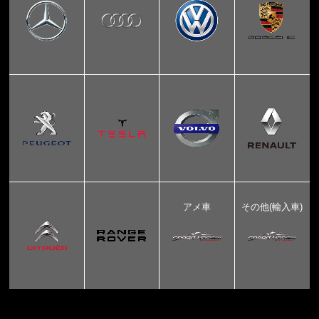
アメ車
その他(輸入車)