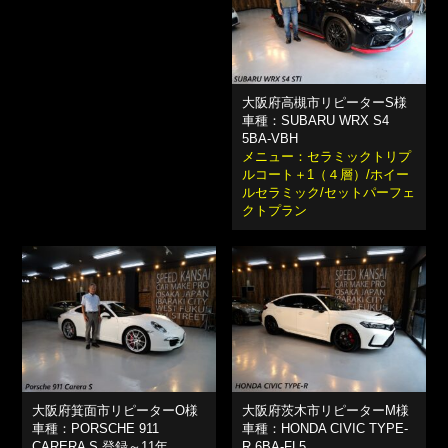
大阪府高槻市リピーターS様
車種：SUBARU WRX S4
5BA-VBH
メニュー：セラミックトリプ
ルコート＋1（４層）/ホイー
ルセラミック/セットパーフェ
クトプラン
大阪府箕面市リピーターO様
大阪府茨木市リピーターM様
車種：PORSCHE 911
車種：HONDA CIVIC TYPE-
CARERA S 登録～11年
R 6BA-FL5