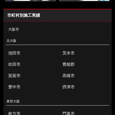
市町村別施工実績
-
大阪市
北大阪
-
池田市
-
茨木市
-
吹田市
-
豊能郡
-
箕面市
-
高槻市
-
豊中市
-
摂津市
東部大阪
-
枚方市
-
門真市