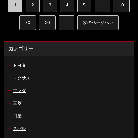
1
2
3
4
5
...
10
20
30
...
次のページへ >
カテゴリー
ー
トヨタ
ー
レクサス
ー
マツダ
ー
三菱
ー
日産
ー
スバル