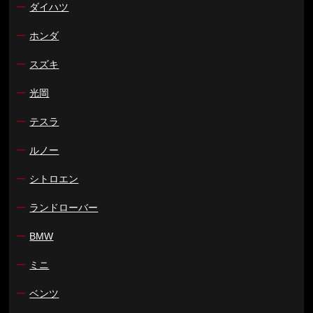
ー
ダイハツ
ー
ホンダ
ー
スズキ
ー
光岡
ー
テスラ
ー
ルノー
ー
シトロエン
ー
ランドローバー
ー
BMW
ー
ミニ
ー
ベンツ