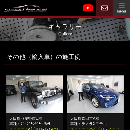
menu
ギャラリー
Gallery
その他（輸入車）の施工例
大阪府羽曳野市U様
大阪府吹田市A様
車種：ｼﾞｰﾌﾟﾗﾝｸﾞﾗｰ ｻﾊﾗ
車種：テスラXモデル
メニュー：ﾊｲﾄﾞﾛﾌｨﾆｯｼｭ＆ｾｯ
メニュー：ハイドロフィニッ