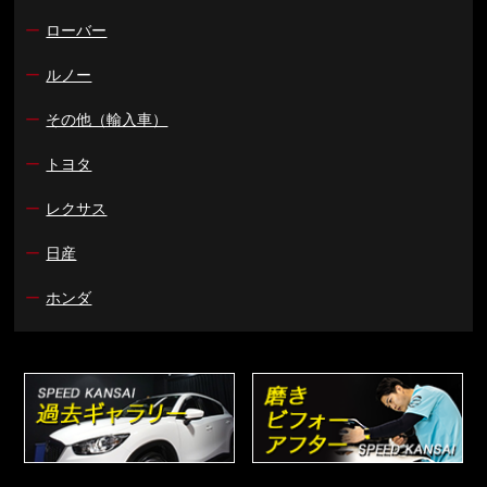
ー
ローバー
ー
ルノー
ー
その他（輸入車）
ー
トヨタ
ー
レクサス
ー
日産
ー
ホンダ