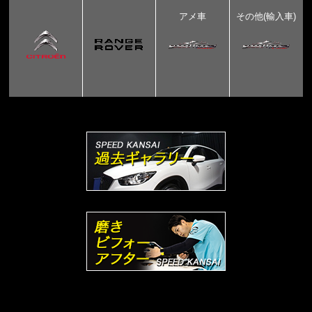
アメ車
その他(輸入車)