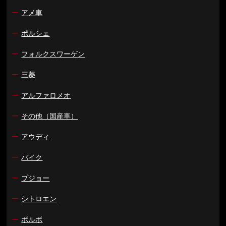
ー
アメ車
ー
ポルシェ
ー
フォルクスワーゲン
ー
三菱
ー
アルファロメオ
ー
その他（国産車）
ー
アウディ
ー
バイク
ー
プジョー
ー
シトロエン
ー
ボルボ