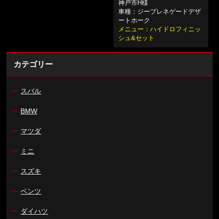
神戸市H様
車種：ジープレネゲードデザ
ートホーク
メニュー：ハイドロフィニッ
シュ&セット
カテゴリー
ー
スバル
ー
BMW
ー
マツダ
ー
ミニ
ー
スズキ
ー
ベンツ
ー
ダイハツ