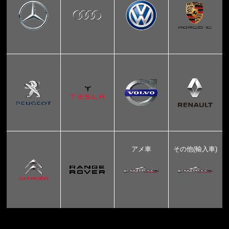
アメ車
その他(輸入車)