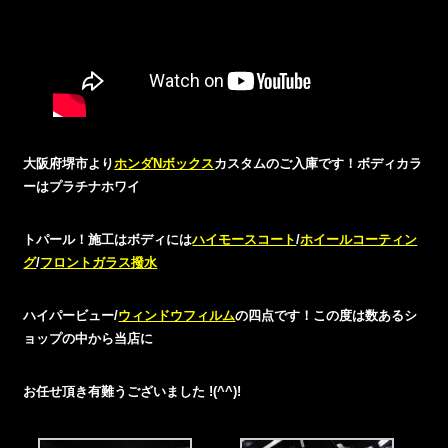
大阪府堺市より
ホンダNボックス
カスタムのご入庫です！ボディカラ
ーはプラチナホワイ
トパール！施工はボディには
ハイモースコート
/
ホイールコーティン
グ
/
フロントガラス撥水
ハイパービュー/
ウィンドウフィルム
の四点です！この度は数あるシ
ョップの中から当店に
お任せ頂き有難うございました !(^^)!