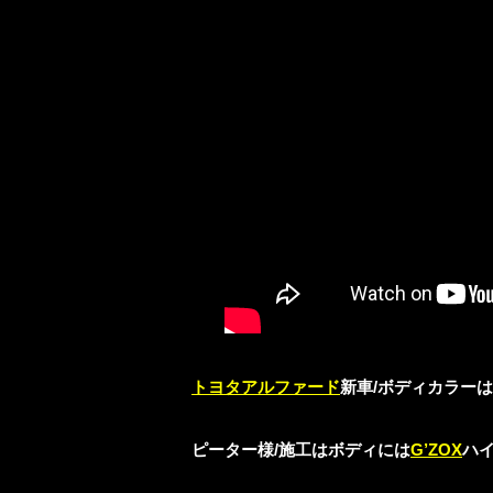
トヨタアルファード
新車/ボディカラー
ピーター様/施工はボディには
G’ZOX
ハイ