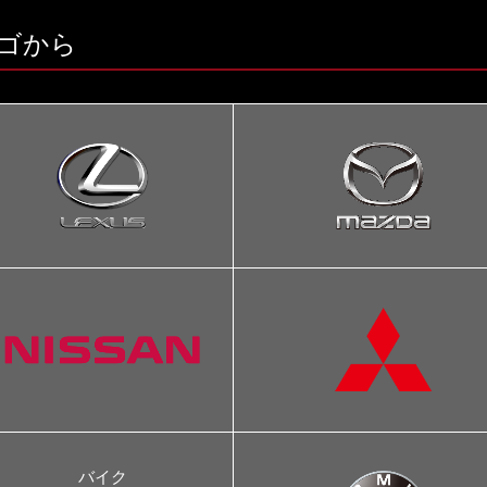
ゴから
バイク