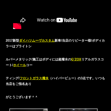
2017新型
ダイハツムーヴカスタム
新車/当店のリピーター様/ボディカ
ラーはブライトシ
ルバーメタリック/施工はボディには超撥水の
G’ZOX
リアルガラスコ
ート/
ホイール
コー
ティング/
フロントガラス撥水
（ハイパービュー）の3点です。いつも
当店をご指名あり
がとうございます＾＾