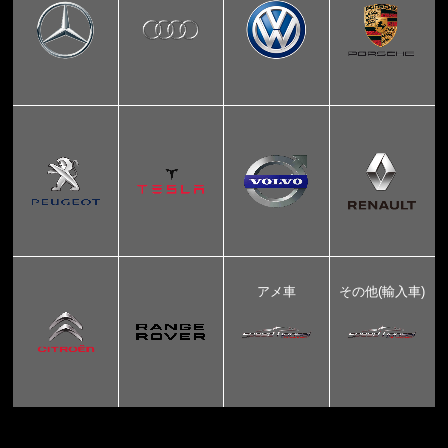
アメ車
その他(輸入車)