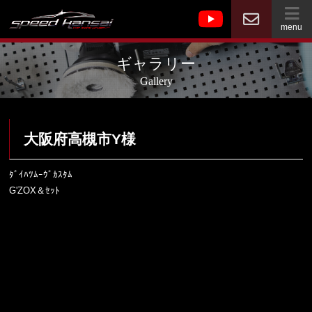
menu
ギャラリー
Gallery
大阪府高槻市Y様
ﾀﾞｲﾊﾂﾑｰｳﾞｶｽﾀﾑ
G'ZOX＆ｾｯﾄ