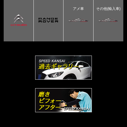
アメ車
その他(輸入車)