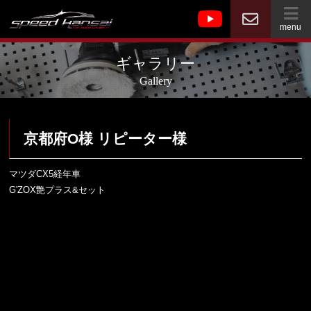
menu
ギャラリー
Gallery
京都府O様 リピーター様
マツダCX5経年車
G'ZOX艶プラス&セット