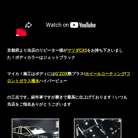
京都府より当店のリピーター様が
マツダCX5
をお持ち下さいまし
た！ボディカラーはジェットブラック
マイカ！施工はボディには
G’ZOX
艶プラス/
ホイールコーティング
/
フ
ロントガラス撥水
ハイパービュー
の三点です。経年車ですが磨きで最高に仕上げております！いつも
当店をご指名ありがとうございます