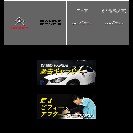
アメ車
その他(輸入車)