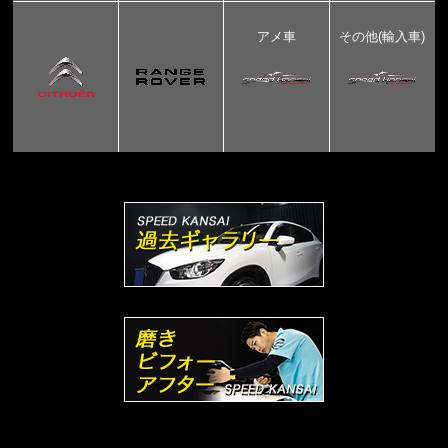
アメ車
その他(輸入車)