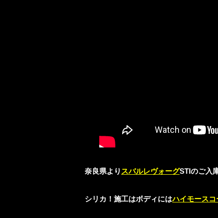
奈良県より
スバルレヴォーグ
STIのご
シリカ！施工はボディには
ハイモースコ