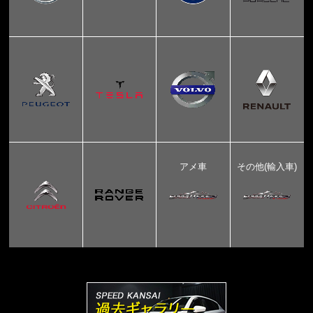
アメ車
その他(輸入車)