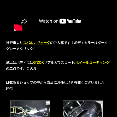
神戸市より
スバルレヴォーグ
のご入庫です！ボディカラーはダーク
グレーメタリック！
施工はボディには
G’ZOX
リアルガラスコート/
ホイールコーティング
の二点です。この度
は数あるショップの中から当店にお任せ頂き有難うございました !
(^^)!