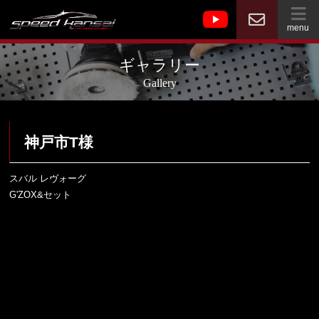
menu
ギャラリー
Gallery
神戸市T様
スバル レヴォーグ
G'ZOX&セット