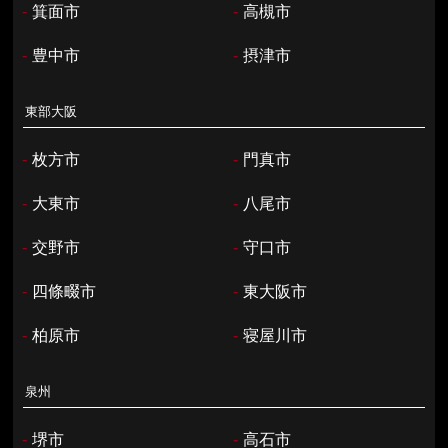
-
箕面市
-
高槻市
-
豊中市
-
摂津市
東部大阪
-
枚方市
-
門真市
-
大東市
-
八尾市
-
交野市
-
守口市
-
四條畷市
-
東大阪市
-
柏原市
-
寝屋川市
泉州
-
堺市
-
高石市