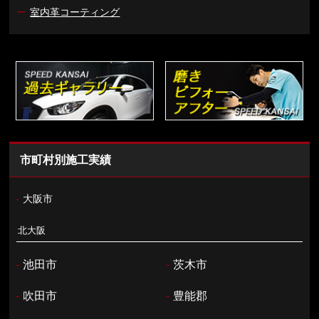
ー
室内革コーティング
市町村別施工実績
-
大阪市
北大阪
-
池田市
-
茨木市
-
吹田市
-
豊能郡