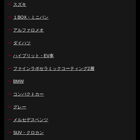
ー
スズキ
ー
１BOX・ミニバン
ー
アルファロメオ
ー
ダイハツ
ー
ハイブリット・EV車
ー
ファインラボセラミックコーティング2層
ー
BMW
ー
コンパクトカー
ー
グレー
ー
メルセデスベンツ
ー
SUV・クロカン