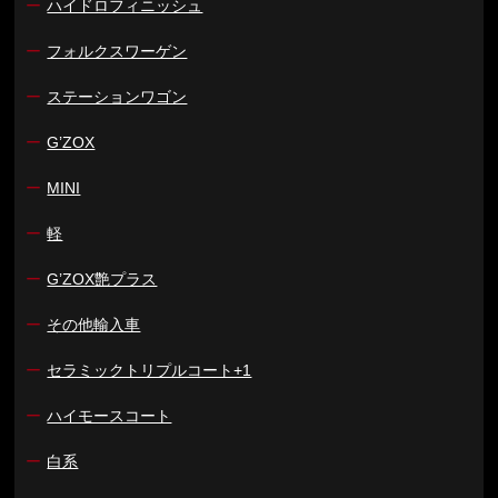
ー
ハイドロフィニッシュ
ー
フォルクスワーゲン
ー
ステーションワゴン
ー
G’ZOX
ー
MINI
ー
軽
ー
G’ZOX艶プラス
ー
その他輸入車
ー
セラミックトリプルコート+1
ー
ハイモースコート
ー
白系