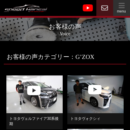
menu
お客様の声
Voice
お客様の声カテゴリー：G’ZOX
トヨタヴェルファイア30系後
トヨタヴォクシィ
期