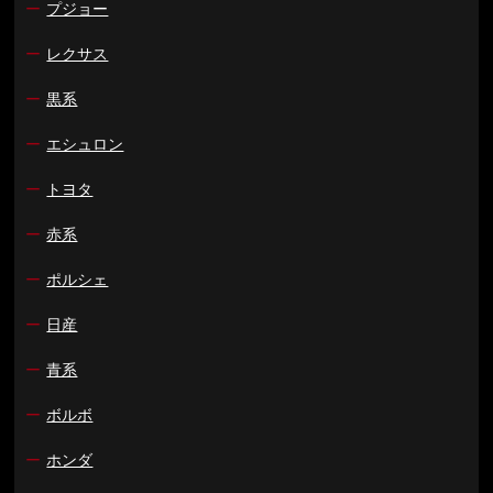
ー
プジョー
ー
レクサス
ー
黒系
ー
エシュロン
ー
トヨタ
ー
赤系
ー
ポルシェ
ー
日産
ー
青系
ー
ボルボ
ー
ホンダ