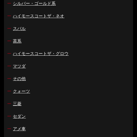
ー
シルバー・ゴールド系
ー
ハイモースコートザ・ネオ
ー
スバル
ー
茶系
ー
ハイモースコートザ・グロウ
ー
マツダ
ー
その他
ー
クォーツ
ー
三菱
ー
セダン
ー
アメ車