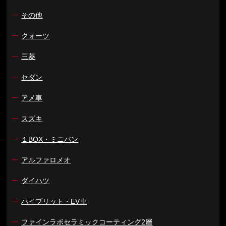
ー
その他
ー
クォーツ
ー
三菱
ー
セダン
ー
アメ車
ー
スズキ
ー
１BOX・ミニバン
ー
アルファロメオ
ー
ダイハツ
ー
ハイブリット・EV車
ー
ファインラボセラミックコーティング2層