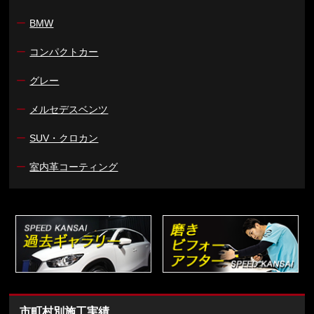
ー
BMW
ー
コンパクトカー
ー
グレー
ー
メルセデスベンツ
ー
SUV・クロカン
ー
室内革コーティング
市町村別施工実績