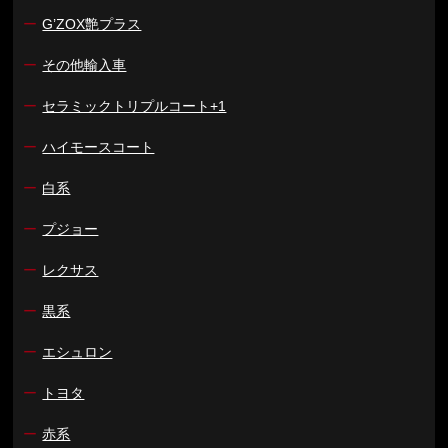
ー
G’ZOX艶プラス
ー
その他輸入車
ー
セラミックトリプルコート+1
ー
ハイモースコート
ー
白系
ー
プジョー
ー
レクサス
ー
黒系
ー
エシュロン
ー
トヨタ
ー
赤系