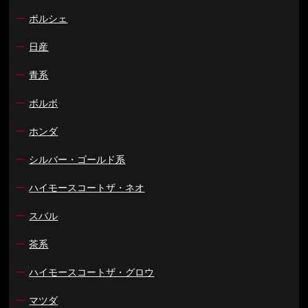
ー
ポルシェ
ー
日産
ー
青系
ー
ボルボ
ー
ホンダ
ー
シルバー・ゴールド系
ー
ハイモースコートザ・ネオ
ー
スバル
ー
茶系
ー
ハイモースコートザ・グロウ
ー
マツダ