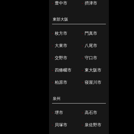
-
豊中市
-
摂津市
東部大阪
-
枚方市
-
門真市
-
大東市
-
八尾市
-
交野市
-
守口市
-
四條畷市
-
東大阪市
-
柏原市
-
寝屋川市
泉州
-
堺市
-
高石市
-
貝塚市
-
泉佐野市