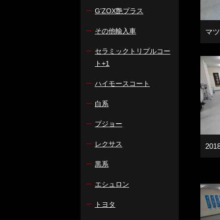
ー
G’ZOX艶プラス
ー
その他輸入車
マツ
ー
セラミックトリプルコー
ト+1
ー
ハイモースコート
ー
白系
ー
プジョー
ー
レクサス
20
ー
黒系
ー
エシュロン
ー
トヨタ