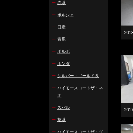
ー
赤系
ー
ポルシェ
ー
日産
201
ー
青系
ー
ボルボ
ー
ホンダ
ー
シルバー・ゴールド系
ー
ハイモースコートザ・ネ
オ
ー
スバル
201
ー
茶系
ー
ハイモースコートザ・グ