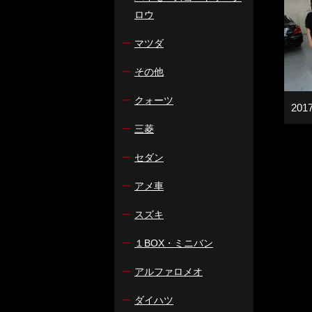
ロウ
ー
マツダ
ー
その他
ー
クォーツ
20
ー
三菱
ー
セダン
ー
アメ車
ー
スズキ
ー
１BOX・ミニバン
ー
アルファロメオ
ー
ダイハツ