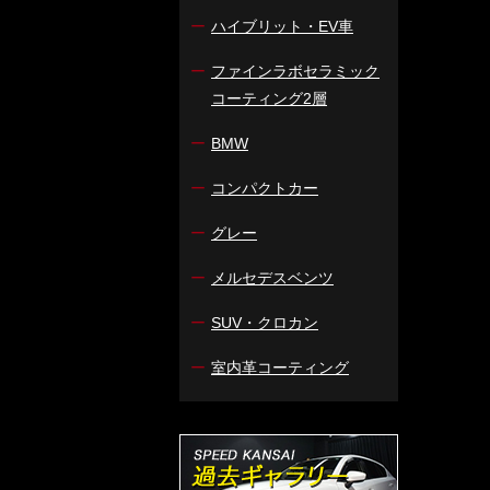
ー
ハイブリット・EV車
ー
ファインラボセラミック
コーティング2層
ー
BMW
ー
コンパクトカー
ー
グレー
ー
メルセデスベンツ
ー
SUV・クロカン
ー
室内革コーティング