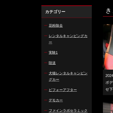
き
カテゴリー
ー
花粉除去
ー
レンタルキャンピングカ
ー
ー
実験1
ー
陸送
ー
犬猫レンタルキャンピン
2024
グカー
ボデ
せ下
ー
ビフォーアフター
ー
デモカー
ー
ファインラボセラミック