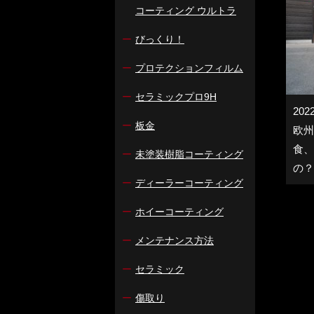
コーティング ウルトラ
ー
びっくり！
ー
プロテクションフィルム
ー
セラミックプロ9H
2022
ー
板金
欧州
食、
ー
未塗装樹脂コーティング
の？
ー
ディーラーコーティング
ー
ホイーコーティング
ー
メンテナンス方法
ー
セラミック
ー
傷取り