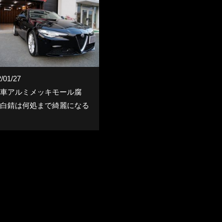
/01/27
車アルミメッキモール腐
白錆は何処まで綺麗になる