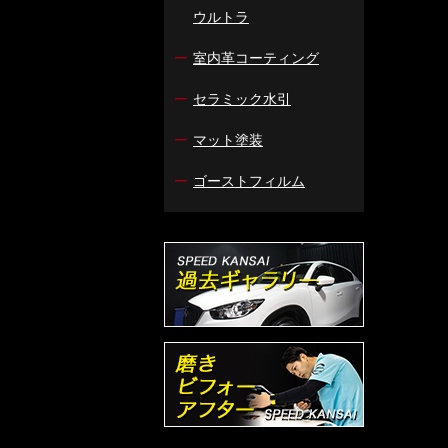
ウルトラ
ー
室内革コーティング
ー
セラミック水引
ー
マット塗装
ー
ゴーストフィルム