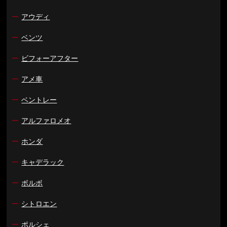
ー
アウディ
ー
ベンツ
ー
ビフォーアフター
ー
アメ車
ー
ベントレー
ー
アルファロメオ
ー
ホンダ
ー
キャデラック
ー
ボルボ
ー
シトロエン
ー
ポルシェ