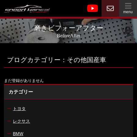
menu
磨きビフォーアフター
BeforeAfter
ブログカテゴリー：その他国産車
まだ登録がありません
カテゴリー
ー
トヨタ
ー
レクサス
ー
BMW