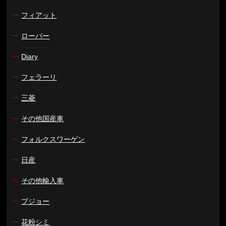
ー
フィアット
ー
ローバー
ー
Diary
ー
フェラーリ
ー
三菱
ー
その他国産車
ー
フォルクスワーゲン
ー
日産
ー
その他輸入車
ー
プジョー
ー
花粉シミ