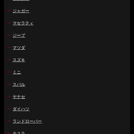
ー
ジャガー
ー
マセラティ
ー
ジープ
ー
マツダ
ー
スズキ
ー
ミニ
ー
スバル
ー
ヤナセ
ー
ダイハツ
ー
ランドローバー
ー
テスラ