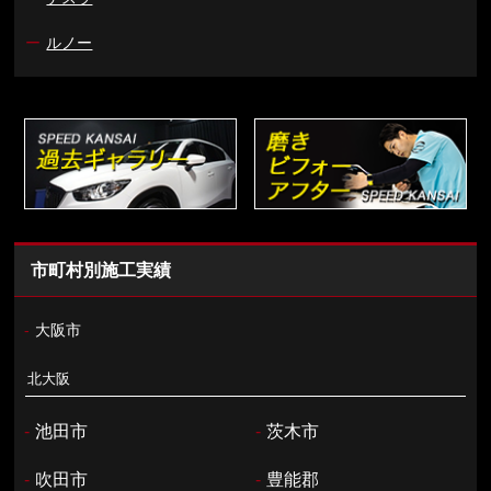
ー
ルノー
市町村別施工実績
-
大阪市
北大阪
-
池田市
-
茨木市
-
吹田市
-
豊能郡