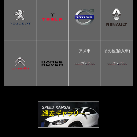
アメ車
その他(輸入車)